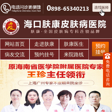
网站首页
走进肤康
肤康医生
病友交流
预约挂号
来院路线
免
费
电
话
咨
询