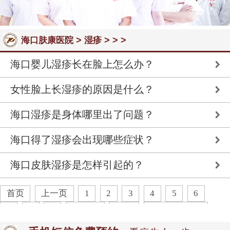
>
> > >
海口肤康医院
湿疹
海口婴儿湿疹长在脸上怎么办？
女性脸上长湿疹的原因是什么？
海口湿疹是身体哪里出了问题？
海口得了湿疹会出现哪些症状？
海口皮肤湿疹是怎样引起的？
首页
上一页
1
2
3
4
5
6
7
8
9
下一页
末页
共
35
页
171
条