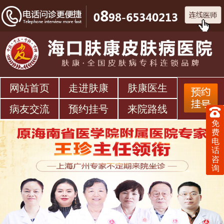
网站首页
走进肤康
肤康医生
病友交流
预约挂号
来院路线
免
费
电
话
咨
询