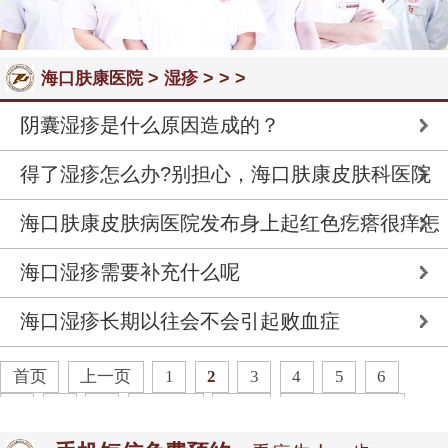
>
> > >
海口肤康医院
湿疹
阴囊湿疹是什么原因造成的？
得了湿疹怎么办?别担心，海口肤康皮肤科医院
分享应对指南
海口肤康皮肤病医院发布身上起红色疙瘩很痒怎
么回事?
海口湿疹需要补充什么呢
海口湿疹长期以往会不会引起败血症
首页
上一页
1
2
3
4
5
6
7
8
9
下一页
末页
共
35
页
171
条