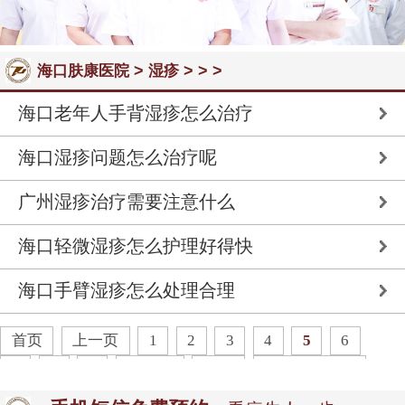
>
> > >
海口肤康医院
湿疹
海口老年人手背湿疹怎么治疗
海口湿疹问题怎么治疗呢
广州湿疹治疗需要注意什么
海口轻微湿疹怎么护理好得快
海口手臂湿疹怎么处理合理
首页
上一页
1
2
3
4
5
6
7
8
9
下一页
末页
共
35
页
171
条