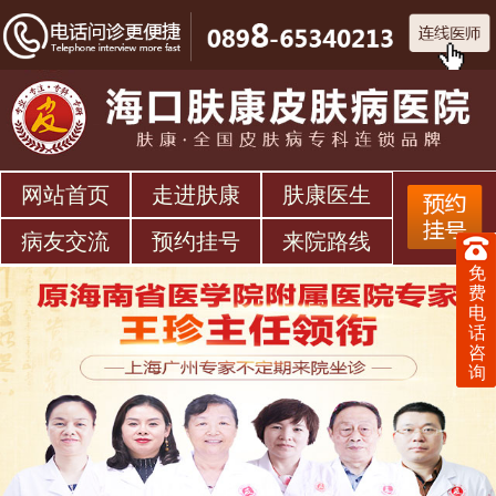
网站首页
走进肤康
肤康医生
病友交流
预约挂号
来院路线
免
费
电
话
咨
询