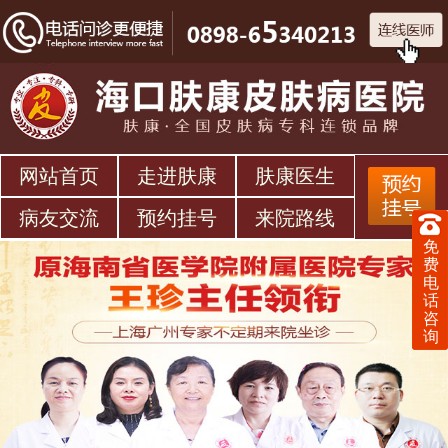
网站首页
走进肤康
肤康医生
病友交流
预约挂号
来院路线
免
费
电
话
咨
询